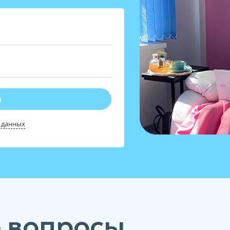
я
 данных
 вопросы