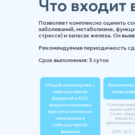
Что входит 
Позволяет комплексно оценить со
заболеваний, метаболизме, функци
стрессе) и запасах железа. Он вы
Рекомендуемая периодичность сдач
Срок выполнения: 3 суток
Общий анализ крови с
Биохимичес
лейкоцитарной
крови раз
формулой и СОЭ,
Комплексный
микроскопия мазка
оценки рабо
при патологических
почек, серд
изменениях в
веществ 
хронических 
лейкоцитарной
формуле
(АЛТ, АСТ,