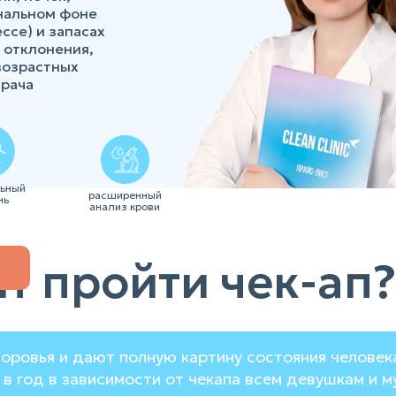
нальном фоне
ссе) и запасах
 отклонения,
возрастных
врача
льный
расширенный
нь
анализ крови
т пройти чек-ап?
оровья и дают полную картину состояния человек
 в год в зависимости от чекапа всем девушкам и м