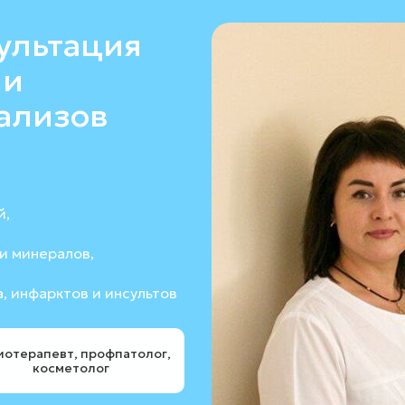
ультация
 и
ализов
й,
и минералов,
, инфарктов и инсультов
иотерапевт, профпатолог,
косметолог