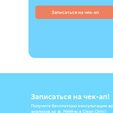
Записаться на чек-ап
Записаться на чек-ап!
Получите бесплатную консультацию вр
анализов за
р
.
7000
р.
в Clean Clinic!