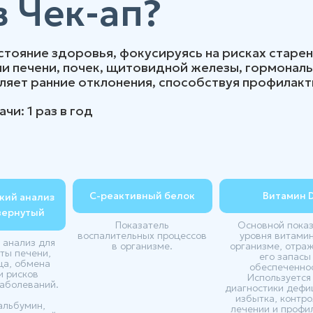
в Чек-ап?
стояние здоровья, фокусируясь на рисках старе
и печени, почек, щитовидной железы, гормонал
являет ранние отклонения, способствуя профилак
и: 1 раз в год
С-реактивный белок
Витамин 
кий анализ
вернутый
Показатель
Основной пока
воспалительных процессов
уровня витамин
 анализ для
в организме.
организме, отр
ты печени,
его запасы
ца, обмена
обеспеченнос
и рисков
Используется
заболеваний.
диагностики дефи
избытка, контро
 альбумин,
лечении и профи