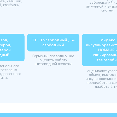
та, кальций,
заболеваний ко
й, глобулин)
иммунной и эндо
систем.
зол,
ТТГ, Т3 свободный , Т4
Индекс
терон,
свободный
инсулинорезис
терон
HOMA-IR 
дный
гликирован
Гормоны, позволяющие
оценить работу
гемоглоби
щитовидной железы
монального
трессовых
оценивают угле
ндрогенного
обмен, выявляя
ита.
инсулинорезистен
предиабета и са
диабета 2 т