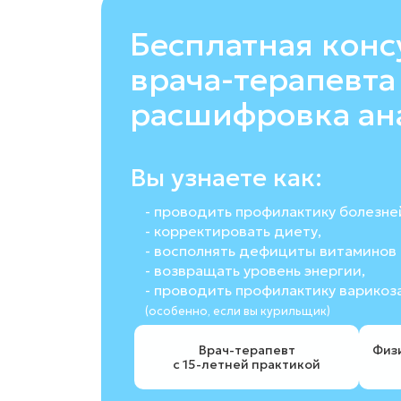
Бесплатная конс
врача-терапевта
расшифровка ан
Вы узнаете как:
- проводить профилактику болезне
- корректировать диету,
- восполнять дефициты витаминов 
- возвращать уровень энергии,
- проводить профилактику варикоза
(особенно, если вы курильщик)
Врач-терапевт
Физ
с 15-летней практикой