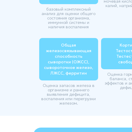
мочевая кисло
калий, натри
базовый комплексный
анализ для оценки общего
состояния организма,
иммунной системы и
наличия воспаления
Общая
Корти
железосвязывающая
Тестос
способность
Тестес
сыворотки (ОЖСС),
свобо
сывороточное железо,
ЛЖСС, ферритин
Оценка гор
баланса, с
эффектов и а
Оценка запасов железа в
дефиц
организме и раннего
выявления дефицита,
воспаления или перегрузки
железом.