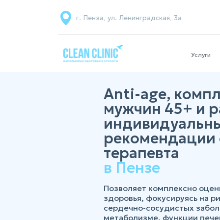
г. Пенза, ул. Ленинградская, 3а
Услуги
Anti-age, комп
мужчин 45+ и 
индивидуальн
рекомендации 
терапевта
в Пензе
Позволяет комплексно оцен
здоровья, фокусируясь на ри
сердечно-сосудистых забол
метаболизме, функции печен