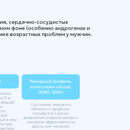
ния, сердечно-сосудистых
ьном фоне (особенно андрогенах и
тике возрастных проблем у мужчин.
D
Липидный профиль,
холестерин общий,
ЛПВП, ЛПНП
затель
а D в
ажающий
Состояние жирового
 и
обмена и сердечно-
ть.
сосудистого риска,
 для
выявления атеросклероза и
цита или
контроля эффективности
ля при
диеты или лечения.
лактике