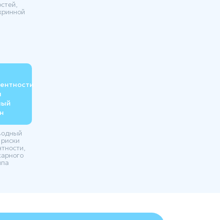
стей,
кринной
тентности
и
ный
н
водный
 риски
тности,
харного
ипа