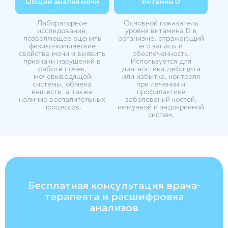
Общий анализ мочи
Витамин D
Лабораторное
Основной показатель
исследование,
уровня витамина D в
позволяющее оценить
организме, отражающий
физико-химические
его запасы и
свойства мочи и выявить
обеспеченность.
признаки нарушений в
Используется для
работе почек,
диагностики дефицита
мочевыводящей
или избытка, контроля
системы, обмена
при лечении и
веществ, а также
профилактике
наличие воспалительных
заболеваний костей,
процессов.
иммунной и эндокринной
систем.
Бесплатная консультация врача-
терапевта и расшифровка
анализов