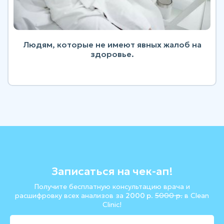
Людям, которые не имеют явных жалоб на
здоровье.
Записаться на чек-ап!
Получите бесплатную консультацию врача и
расшифровку всех анализов за
2000
р
.
5000
р.
в Clean
Clinic!