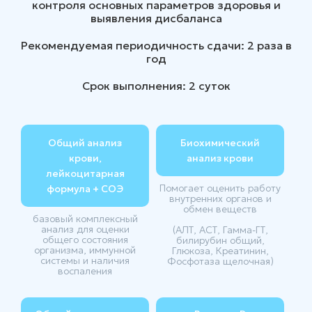
контроля основных параметров здоровья и
выявления дисбаланса
Рекомендуемая периодичность сдачи: 2 раза в
год
Срок выполнения: 2 суток
Общий анализ
Биохимический
крови,
анализ крови
лейкоцитарная
Помогает оценить работу
формула + СОЭ
внутренних органов и
обмен веществ
базовый комплексный
анализ для оценки
(АЛТ, АСТ, Гамма-ГТ,
общего состояния
билирубин общий,
организма, иммунной
Глюкоза, Креатинин,
системы и наличия
Фосфотаза щелочная)
воспаления