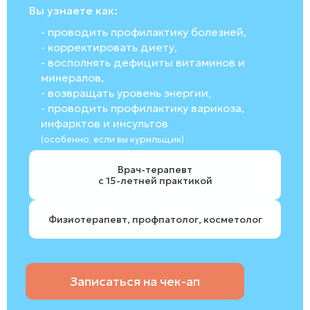
Вы узнаете как:
- проводить профилактику болезней,
- корректировать диету,
- восполнять дефициты витаминов и
минералов,
- возвращать уровень энергии,
- проводить профилактику варикоза,
инфарктов и инсультов
(особенно, если вы курильщик)
Врач-терапевт
с 15-летней практикой
Физиотерапевт, профпатолог, косметолог
Записаться на чек-ап