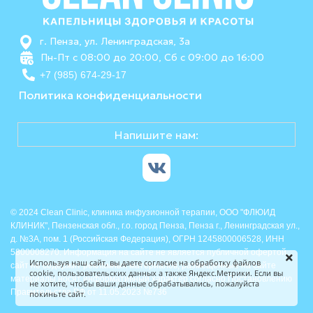
г. Пенза, ул. Ленинградская, 3а
Пн-Пт с 08:00 до 20:00, Сб с 09:00 до 16:00
+7 (985) 674-29-17
Политика конфиденциальности
Напишите нам:
© 2024 Clean Clinic, клиника инфузионной терапии, ООО "ФЛЮИД
КЛИНИК", Пензенская обл., г.о. город Пенза, Пенза г., Ленинградская ул.,
д. №3А, пом. 1 (Российская Федерация), ОГРН 1245800006528, ИНН
5800008270. Информация на сайте не является публичной офертой,
Используя наш сайт, вы даете согласие на обработку файлов
сайт не содержит рекламных материалов, размещенные на сайте
cookie, пользовательских данных а также Яндекс.Метрики. Если вы
материалы носят информативный характер согласно Постановлению
не хотите, чтобы ваши данные обрабатывались, пожалуйста
Правительства РФ от 11.05.2023 №736
покиньте сайт.