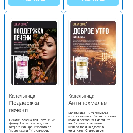
Капельница
Капельница
Поддержка
Антипохмелье
печени
Капельница "Антипохмелье"
восстанавливает баланс состава
Рекомендована при нарушении
крови и восполняет дефицит
функций печени вследствие
необходимых витаминов,
острого или хронического её
минералов и жидкости в
"повреждения" (токсические,
организме. Стимулирует