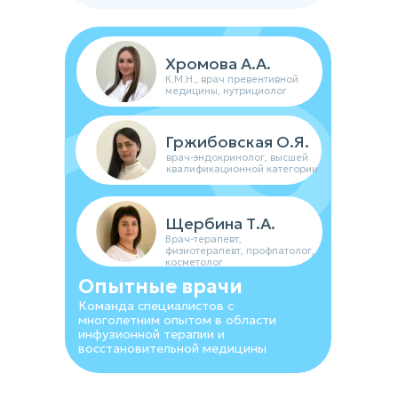
Хромова А.А.
К.М.Н., врач превентивной
медицины, нутрициолог
Гржибовская О.Я.
врач-эндокринолог, высшей
квалификационной категории
Щербина Т.А.
Врач-терапевт,
физиотерапевт, профпатолог,
косметолог
Опытные врачи
Команда специалистов с
многолетним опытом в области
инфузионной терапии и
восстановительной медицины