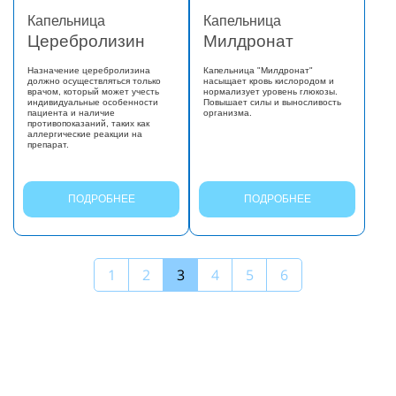
Капельница
Капельница
Церебролизин
Милдронат
Назначение церебролизина
Капельница "Милдронат"
должно осуществляться только
насыщает кровь кислородом и
врачом, который может учесть
нормализует уровень глюкозы.
индивидуальные особенности
Повышает силы и выносливость
пациента и наличие
организма.
противопоказаний, таких как
аллергические реакции на
препарат.
ПОДРОБНЕЕ
ПОДРОБНЕЕ
1
2
3
4
5
6