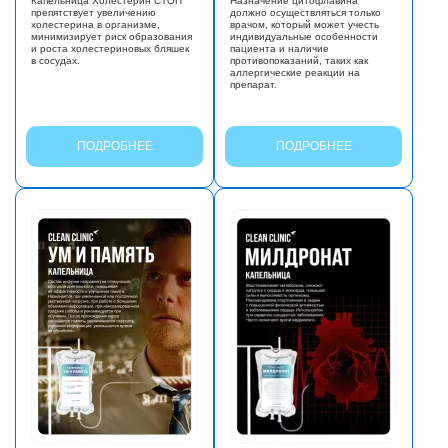
Капельница Холестерин СТОП
Назначение цитофлавина
препятствует увеличению
должно осуществляться только
холестерина в организме,
врачом, который может учесть
минимизирует риск образования
индивидуальные особенности
и роста холестериновых бляшек
пациента и наличие
в сосудах.
противопоказаний, таких как
аллергические реакции на
препарат.
ПОДРОБНЕЕ
ПОДРОБНЕЕ